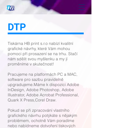
DTP
Tiskárna HB print s.r.o nabízí kvalitní
grafické návrhy, které Vám mohou
pomoci při prosazení se na trhu. Stačí
nám sdělit svou myšlenku a my jí
proměníme v skutečnost!
Pracujeme na platformách PC a MAC,
software pro sazbu pravidelně
upgradujeme.Máme k dispozici Adobe
InDesign, Adobe Photoshop, Adobe
Illustrator, Adobe Acrobat Professional,
Quark X Press,Corel Draw.
Pokud se při zpracování vlastního
grafického návrhu potýkáte s nějakým
problémem, ochotně Vám poradíme
nebo nabídneme dotvoření tiskových