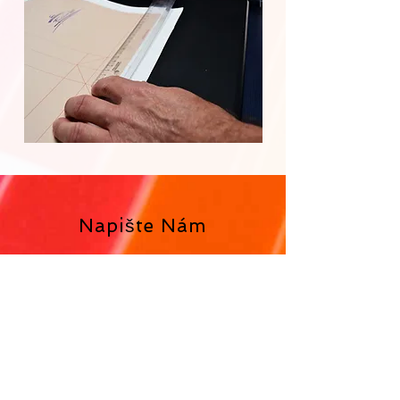
Napište Nám
Jméno
Email
Svůj text napište sem...