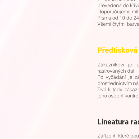
převedena do křive
Doporučujeme mít 
Písma od 10 do 24
Všemi čtyřmi barva
Předtisková
Zákazníkovi je 
rastrovaných dat.
Po vyžádání je z
prostřednictvím n
Trvá-li tedy zákaz
jeho osobní kontrol
Lineatura ra
Zařízení, které po