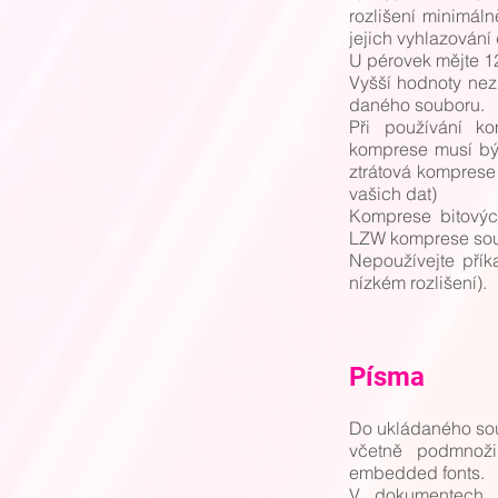
rozlišení minimál
jejich vyhlazování
U pérovek mějte 1
Vyšší hodnoty nezl
daného souboru.
Při používání ko
komprese musí být
ztrátová komprese –
vašich dat)
Komprese bitový
LZW komprese sou
Nepoužívejte přík
nízkém rozlišení).
Písma
Do ukládaného sou
včetně podmnož
embedded fonts.
V dokumentech 