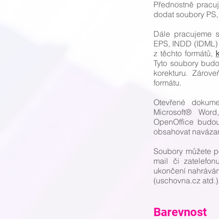
Přednostně pracu
dodat soubory PS,
Dále pracujeme s
EPS, INDD (IDML)
z těchto formátů,
Tyto soubory bud
korekturu. Zárov
formátu.
Otevřené dokume
Microsoft® Word,
OpenOffice budou
obsahovat navázan
Soubory můžete po
mail či zatelefo
ukončení nahrávání
(uschovna.cz atd.)
Barevnost