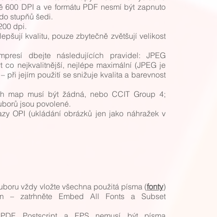
ně 600 DPI a ve formátu PDF nesmí být zapnuto
 do stupňů šedi.
200 dpi.
epšují kvalitu, pouze zbytečně zvětšují velikost
mpresí dbejte následujících pravidel: JPEG
 co nejkvalitnější, nejlépe maximální (JPEG je
 při jejím použití se snižuje kvalita a barevnost
ch map musí být žádná, nebo CCIT Group 4;
borů jsou povolené.
azy OPI (ukládání obrázků jen jako náhražek v
boru vždy vložte všechna použitá písma (
fonty
)
in – zatrhněte Embed All Fonts a Subset
PDF, Postscript a EPS nemusí být písma