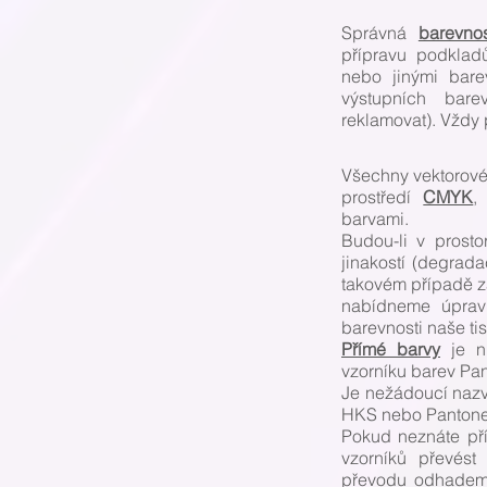
Správná
barevnos
přípravu podklad
nebo jinými bare
výstupních bar
reklamovat). Vždy 
Všechny vektorové
prostředí
CMYK
,
barvami.
Budou-li v prosto
jinakostí (degrada
takovém případě z
nabídneme úprav
barevnosti naše t
Přímé barvy
je nu
vzorníku barev Pan
Je nežádoucí nazva
HKS nebo Pantone 
Pokud neznáte př
vzorníků převést
převodu odhadem