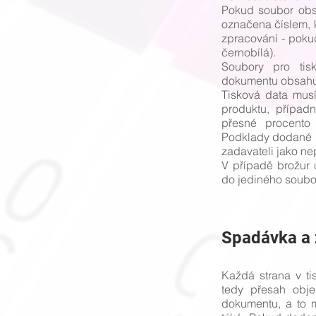
Pokud soubor obs
označena číslem, k
zpracování - poku
černobílá).
Soubory pro tis
dokumentu obsahuje
Tisková data musí
produktu, případ
přesné procento
Podklady dodané 
zadavateli jako ne
V případě brožur u
do jediného soubo
Spadávka a
Každá strana v t
tedy přesah objek
dokumentu, a to 