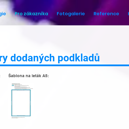
gie
Pro zákazníka
Fotogalerie
Reference
ry dodaných podkladů
:
Šablona na leták A5: