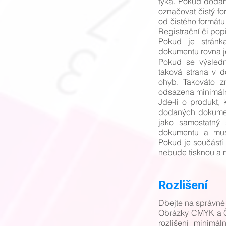
týká. Pokud dodan
označovat čistý f
od čistého formátu
Registrační či pop
Pokud je stránk
dokumentu rovna j
Pokud se výsled
taková strana v 
ohyb. Takováto z
odsazena minimáln
Jde-li o produkt,
dodaných dokumen
jako samostatný 
dokumentu a musí
Pokud je součástí 
nebude tisknou a n
Rozlišení
Dbejte na správné 
Obrázky CMYK a Č
rozlišení minimá