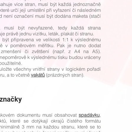
ahuje více stran, musí být každá jednoznačně
teré určí její umístění při vyřazení či následném
d není označení musí být dodána maketa (stačí
k musí být nevyřazené, tedy každá strana
 právě jednu vizitku, leták, plakát či stranu.
 být připravena ve velikosti 1:1 k výslednému
ně v poměrovém měřítku. Pak je nutno dodat
 zmenšení či zvětšení (např. z A4 na A5).
nepoměrově k výslednému tisku budou vráceny
použitelné.
ložte všechny vnitřní strany v logickém pořadí
ru, a to včetně
vakátů
(prázdných stran).
 značky
iskovém dokumentu musí obsahovat
spadávku
,
tů, které se dotýkají okrajů čistého formátu
minimálně 3 mm na každou stranu, které se to