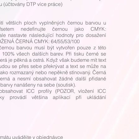
 (účtovány DTP více práce)
ití větších ploch vyplněných černou barvou u
setem nedefinujte černou jako CMYK:
ale nastavte následující hodnoty pro dosažení
 SLOŽENÁ ČERNÁ CMYK: 64/55/53/100
ý černou barvou musí být vytvořen pouze z této
e 100% všech dalších barev. Při tisku černé se
která je pěkná a ostrá. Když však budeme mít text
udou se přes sebe překrývat a text se může na
t jako rozmazaný nebo nepěkně stínovaný. Černá
erná a nesmí obsahovat žádné další přidané
 barvy nanášeny na sebe (soutisk).
obsahovat ICC profily (POZOR, vložení ICC
cky provádí většina aplikací při ukládání
ormátu uvádějte v objednávce