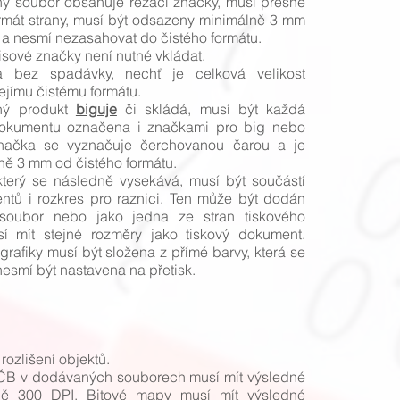
ý soubor obsahuje řezací značky, musí přesně
ormát strany, musí být odsazeny minimálně 3 mm
 a nesmí nezasahovat do čistého formátu.
isové značky není nutné vkládat.
a bez spadávky, nechť je celková velikost
ejímu čistému formátu.
ný produkt
biguje
či skládá, musí být každá
dokumentu označena i značkami pro big nebo
načka se vyznačuje čerchovanou čarou a je
ě 3 mm od čistého formátu.
 který se následně vysekává, musí být součástí
tů i rozkres pro raznici. Ten může být dodán
soubor nebo jako jedna ze stran tiskového
 mít stejné rozměry jako tiskový dokument.
grafiky musí být složena z přímé barvy, která se
esmí být nastavena na přetisk.
rozlišení objektů.
B v dodávaných souborech musí mít výsledné
lně 300 DPI. Bitové mapy musí mít výsledné