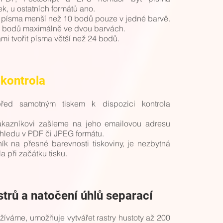
k, u ostatních formátů ano.
písma menší než 10 bodů pouze v jedné barvě.
 bodů maximálně ve dvou barvách.
mi tvořit písma větší než 24 bodů.
 kontrola
před samotným tiskem k dispozici kontrola
ákazníkovi zašleme na jeho emailovou adresu
áhledu v PDF či JPEG formátu.
ník na přesné barevnosti tiskoviny, je nezbytná
a při začátku tisku.
strů a natočení úhlů separací
užíváme, umožňuje vytvářet rastry hustoty až 200