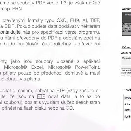
jeme se soubory PDF verze 1.3, je však možné
 resp. PRN.
 otevřenými formáty typu QXD, FH9, AI, TIFF,
 a CDR. Pokud budete data dodávat v některém
kontaktujte
nás pro specifikaci verze programů.
ou námi převedeny do PDF a odeslány zpět na
eň bude naúčtován čas potřebný k převedení
nty, jako jsou soubory uložené z aplikací
 Microsoft® Excel, Microsoft® PowerPoint,
 přijaty pouze po předchozí domluvě a musí
é obrázky a písma.
sílat e-mailem, nahrát na FTP (vždy zašlete e-
nujte, že jsou na
FTP
nová data, a to až po
 souborů), poslat s využitím služeb třetích stran
, přinést na flash disku nebo na CD.