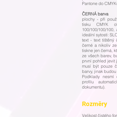
Pantone do CMYKu
ČERNÁ barva
plochy - při použ
tisku CMYK of
100/100/100/100, 
ideální sytosti:
text - text tištěn
černé a nikoliv z
tiskne jen černá, 
ze všech barev, b
první pohled jevi
musí být pouze č
barvy, jinak budou
Podklady nesmí 
profilu automati
dokumentu).
Rozměry
Velikost čistého f