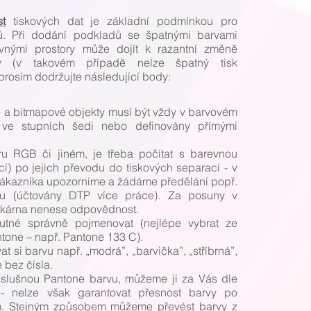
t
tiskových dat je základní podmínkou pro
ů. Při dodání podkladů se špatnými barvami
vnými prostory může dojít k razantní změně
ev (v takovém případě nelze špatný tisk
prosím dodržujte následující body:
 a bitmapové objekty musí být vždy v barvovém
 ve stupních šedi nebo definovány přímými
ru RGB či jiném, je třeba počítat s barevnou
cí) po jejich převodu do tiskových separací - v
ákazníka upozorníme a žádáme předělání popř.
u (účtovány DTP více práce). Za posuny v
iskárna nenese odpovědnost.
tné správně pojmenovat (nejlépe vybrat ze
tone – např. Pantone 133 C).
t si barvu např. „modrá”, „barvička”, „stříbrná”,
bez čísla.
íslušnou Pantone barvu, můžeme ji za Vás dle
 - nelze však garantovat přesnost barvy po
. Stejným způsobem můžeme převést barvy z